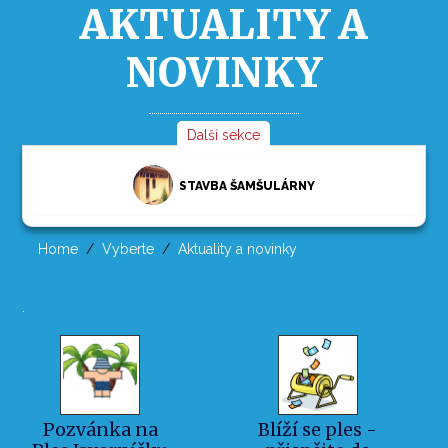
AKTUALITY A
NOVINKY
Další sekce
STAVBA ŠAMŠULÁRNY
Home
Vyberte
Aktuality a novinky
.
Pozvánka na
Blíží se ples -