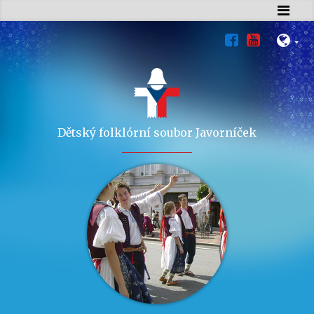
Dětský folklórní soubor Javorníček