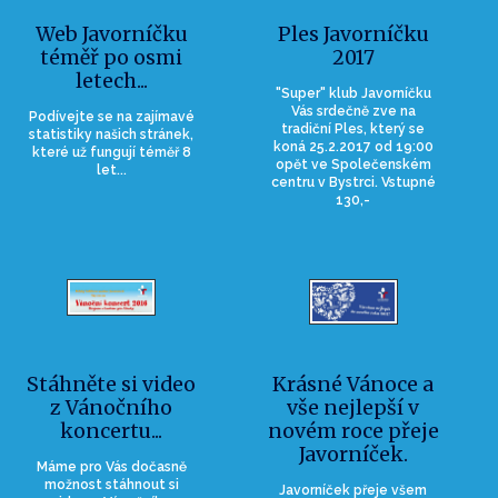
Web Javorníčku
Ples Javorníčku
téměř po osmi
2017
letech...
"Super" klub Javorníčku
Vás srdečně zve na
Podívejte se na zajímavé
tradiční Ples, který se
statistiky našich stránek,
koná 25.2.2017 od 19:00
které už fungují téměř 8
opět ve Společenském
let...
centru v Bystrci. Vstupné
130,-
Stáhněte si video
Krásné Vánoce a
z Vánočního
vše nejlepší v
koncertu...
novém roce přeje
Javorníček.
Máme pro Vás dočasně
možnost stáhnout si
Javorníček přeje všem