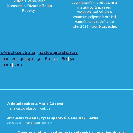
video z Vánočního
svým členům, vedoucím a
koncertu v Divadle Bolka
instruktorům, všem
Polívky...
rodičům, přátelům a
známým příjemné prožití
Vánočních svátků a do
roku 2017 hodně úspěchů.
 předchozí strana
|
následující strana >
0
|
10
|
20
|
30
|
40
|
50
|
60
| 70 |
80
|
90
 |
100
|
200
Vedoucí souboru, Marie Čápová
marie.capova@javornicek.cz
Umělecký vedoucí, vystoupení v ČR, Ladislav Plánka
ladislav.planka@javornicek.cz
Manažer souboru, vystoupení v zahraničí, sponzoring, Antonín