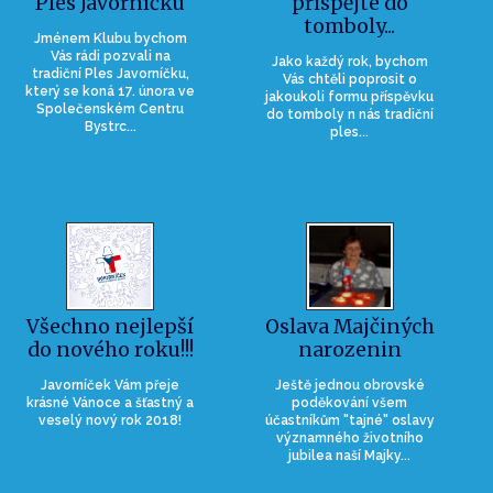
Ples Javorníčku
přispějte do
tomboly...
Jménem Klubu bychom
Vás rádi pozvali na
Jako každý rok, bychom
tradiční Ples Javorníčku,
Vás chtěli poprosit o
který se koná 17. února ve
jakoukoli formu příspěvku
Společenském Centru
do tomboly n nás tradiční
Bystrc...
ples...
Všechno nejlepší
Oslava Majčiných
do nového roku!!!
narozenin
Javorníček Vám přeje
Ještě jednou obrovské
krásné Vánoce a šťastný a
poděkování všem
veselý nový rok 2018!
účastníkům "tajné" oslavy
významného životního
jubilea naší Majky...