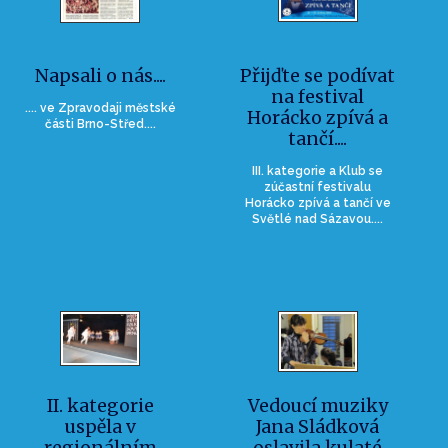
Napsali o nás....
Přijďte se podívat
na festival
.... ve Zpravodaji městské
Horácko zpívá a
části Brno-Střed....
tančí....
III. kategorie a Klub se
zúčastní festivalu
Horácko zpívá a tančí ve
Světlé nad Sázavou....
II. kategorie
Vedoucí muziky
uspěla v
Jana Sládková
regionálním
oslavila kulaté