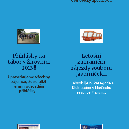
Černovický zpěváček...
Přihlášky na
Letošní
tábor v Žirovnici
zahraniční
2013!!!
zájezdy souboru
Javorníček....
Upozorňujeme všechny
zájemce, že se blíží
... absolvije IV. kategorie a
termín odevzdání
Klub, a sice v Maďarsku
přihlášky...
resp. ve Francii....