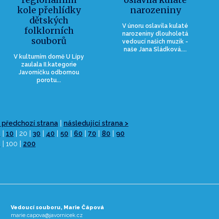
kole přehlídky
narozeniny
dětských
V únoru oslavila kulaté
folklorních
narozeniny dlouholetá
souborů
vedoucí našich muzik -
naše Jana Sládková....
V kulturním domě U Lípy
zaulala II.kategorie
Javorníčku odbornou
porotu...
 předchozí strana
|
následující strana >
0
|
10
| 20 |
30
|
40
|
50
|
60
|
70
|
80
|
90
0
| 100 |
200
Vedoucí souboru, Marie Čápová
marie.capova@javornicek.cz