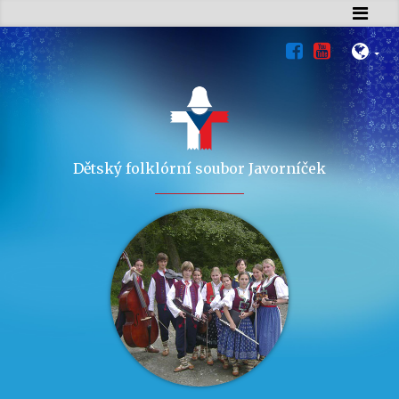
Dětský folklórní soubor Javorníček