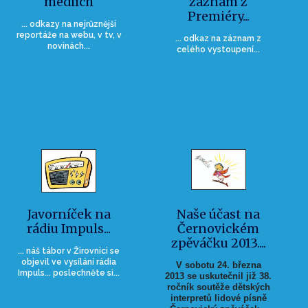
médiích
záznam z
Premiéry...
... odkazy na nejrůznější
reportáže na webu, v tv, v
... odkaz na záznam z
novinách...
celého vystoupení...
Javorníček na
Naše účast na
rádiu Impuls...
Černovickém
zpěváčku 2013....
... náš tábor v Žirovnici se
objevil ve vysílání rádia
V sobotu 24. března
Impuls... poslechněte si...
2013 se uskutečnil již 38.
ročník soutěže dětských
interpretů lidové písně